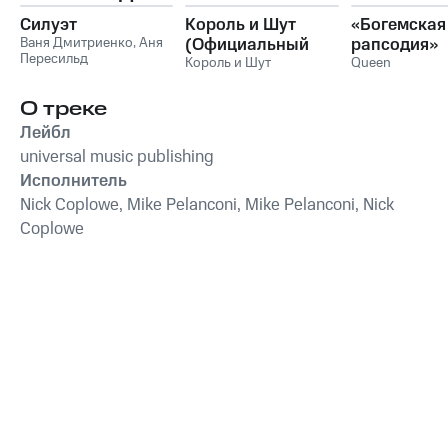
Силуэт
Король и Шут
«Богемская
Ваня Дмитриенко
,
Аня
(Официальный
рапсодия»
Пересильд
саундтрек), Часть
Король и Шут
Queen
1
О треке
Лейбл
universal music publishing
Исполнитель
Nick Coplowe, Mike Pelanconi, Mike Pelanconi, Nick
Coplowe