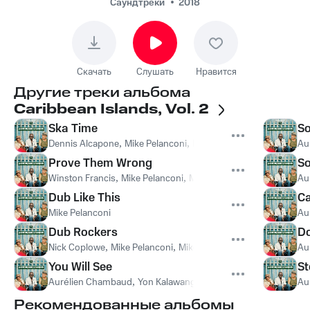
Rockers
Саундтреки
2018
Скачать
Слушать
Нравится
Другие треки альбома
Caribbean Islands, Vol. 2
Ska Time
So
Dennis Alcapone
,
Mike Pelanconi
,
Mike Pelanconi, Dennis Alc
Au
Prove Them Wrong
So
Winston Francis
,
Mike Pelanconi
,
Mike Pelanconi, Winston Fran
Au
Dub Like This
C
Mike Pelanconi
Au
Dub Rockers
Do
Nick Coplowe
,
Mike Pelanconi
,
Mike Pelanconi, Nick Coplowe
Au
You Will See
St
Aurélien Chambaud
,
Yon Kalawang
,
Aurélien Chambaud, Yon 
Au
Рекомендованные альбомы