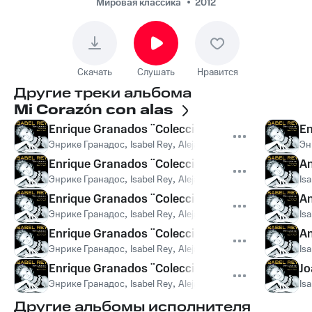
¨Colección de
Мировая классика
2012
Tonadillas¨: El majo
discreto: El majo
discreto
Скачать
Слушать
Нравится
Другие треки альбома
Mi Corazón con alas
Enrique Granados ¨Colección de Tonadillas¨: El m
En
Энрике Гранадос
,
Isabel Rey
,
Alejandro Zabala
Эн
Enrique Granados ¨Colección de Tonadillas¨: El tr
An
Энрике Гранадос
,
Isabel Rey
,
Alejandro Zabala
Is
Enrique Granados ¨Colección de Tonadillas¨: El m
An
Энрике Гранадос
,
Isabel Rey
,
Alejandro Zabala
Is
Enrique Granados ¨Colección de Tonadillas¨: La
An
Энрике Гранадос
,
Isabel Rey
,
Alejandro Zabala
Is
Enrique Granados ¨Colección de Tonadillas¨: La
Jo
Энрике Гранадос
,
Isabel Rey
,
Alejandro Zabala
Is
Другие альбомы исполнителя