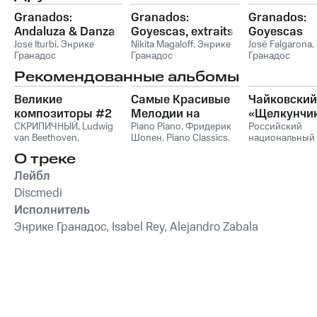
Granados:
Granados:
Granados:
Andaluza & Danza
Goyescas, extraits
Goyescas
Triste, Extractos de
Jose Iturbi
,
Энрике
de la suite pour
Nikita Magaloff
,
Энрике
José Falgarona
,
Гранадос
Гранадос
Гранадос
12 Danzas
piano & El Pelele
Españolas
Рекомендованные альбомы
Великие
Самые Красивые
Чайковский
композиторы #2
Мелодии на
«Щелкунчи
СКРИПИЧНЫЙ
,
Ludwig
Пианино
Piano Piano
,
Фридерик
Российский
van Beethoven
,
Шопен
,
Piano Classics
,
национальный
Фридерик Шопен
,
Пианино
молодежный
О треке
Франц Шуберт
,
Vivaldi
симфонически
String Orchestra
,
оркестр
Лейбл
Антонио Вивальди
Discmedi
Исполнитель
Энрике Гранадос, Isabel Rey, Alejandro Zabala