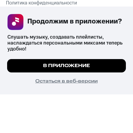
Политика конфиденциальности
Рекомендательные технологии
Продолжим в приложении? 
СКАЧАТЬ ПРИЛОЖЕНИЕ
Слушать музыку, создавать плейлисты, 
наслаждаться персональными миксами теперь 
удобно!
Незаконное потребление наркотических средств,
психотропных веществ, их аналогов причиняет вред здоровью,
Мы используем куки, чтобы на сайте все
В ПРИЛОЖЕНИЕ
их незаконный оборот запрещён и влечёт установленную
работало.
Подробнее
законодательством ответственность.
© 2026 ООО «КИОН».
ПОНЯТНО
Остаться в веб-версии
Все права защищены
18+
Главная
В приложение
Избранное