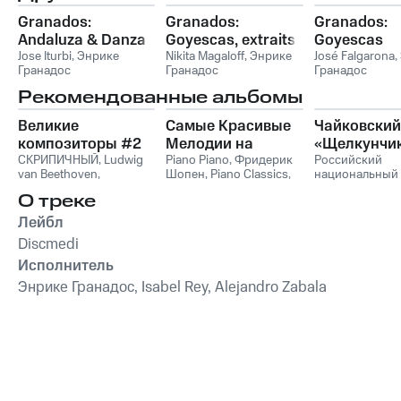
Granados:
Granados:
Granados:
Andaluza & Danza
Goyescas, extraits
Goyescas
Triste, Extractos de
Jose Iturbi
,
Энрике
de la suite pour
Nikita Magaloff
,
Энрике
José Falgarona
,
Гранадос
Гранадос
Гранадос
12 Danzas
piano & El Pelele
Españolas
Рекомендованные альбомы
Великие
Самые Красивые
Чайковский
композиторы #2
Мелодии на
«Щелкунчи
СКРИПИЧНЫЙ
,
Ludwig
Пианино
Piano Piano
,
Фридерик
Российский
van Beethoven
,
Шопен
,
Piano Classics
,
национальный
Фридерик Шопен
,
Пианино
молодежный
О треке
Франц Шуберт
,
Vivaldi
симфонически
String Orchestra
,
оркестр
Лейбл
Антонио Вивальди
Discmedi
Исполнитель
Энрике Гранадос, Isabel Rey, Alejandro Zabala