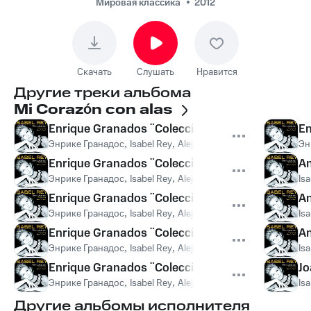
¨Colección de
Мировая классика
2012
Tonadillas¨: La Maja
Dolorosa: La Maja
Dolorosa
Скачать
Слушать
Нравится
Другие треки альбома
Mi Corazón con alas
Enrique Granados ¨Colección de Tonadillas¨: El m
En
Энрике Гранадос
,
Isabel Rey
,
Alejandro Zabala
Эн
Enrique Granados ¨Colección de Tonadillas¨: El tr
An
Энрике Гранадос
,
Isabel Rey
,
Alejandro Zabala
Is
Enrique Granados ¨Colección de Tonadillas¨: El m
An
Энрике Гранадос
,
Isabel Rey
,
Alejandro Zabala
Is
Enrique Granados ¨Colección de Tonadillas¨: La
An
Энрике Гранадос
,
Isabel Rey
,
Alejandro Zabala
Is
Enrique Granados ¨Colección de Tonadillas¨: La
Jo
Энрике Гранадос
,
Isabel Rey
,
Alejandro Zabala
Is
Другие альбомы исполнителя