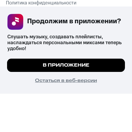
Политика конфиденциальности
Рекомендательные технологии
Продолжим в приложении? 
СКАЧАТЬ ПРИЛОЖЕНИЕ
Слушать музыку, создавать плейлисты, 
наслаждаться персональными миксами теперь 
удобно!
Незаконное потребление наркотических средств,
психотропных веществ, их аналогов причиняет вред здоровью,
Мы используем куки, чтобы на сайте все
В ПРИЛОЖЕНИЕ
их незаконный оборот запрещён и влечёт установленную
работало.
Подробнее
законодательством ответственность.
© 2026 ООО «КИОН».
ПОНЯТНО
Остаться в веб-версии
Все права защищены
18+
Главная
В приложение
Избранное