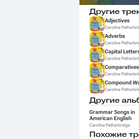
Другие тре
Adjectives
Caroline Petherbr
Adverbs
Caroline Petherbr
Capital Letter
Caroline Petherbr
Comparatives 
Caroline Petherbr
Compound W
Caroline Petherbr
Другие аль
Grammar Songs in
American English
Caroline Petherbridge
Похожие тр