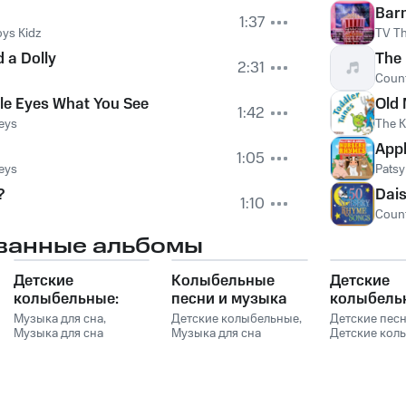
Bar
1:37
oys Kidz
TV T
 a Dolly
The 
2:31
Coun
tle Eyes What You See
Old
1:42
eys
The 
App
1:05
eys
Patsy
?
Dais
1:10
Coun
ванные альбомы
Детские
Колыбельные
Детские
колыбельные:
песни и музыка
колыбель
Нежная
для сна
песни и м
Музыка для сна
,
Детские колыбельные
,
Детские пес
успокаивающая
Музыка для сна
младенцев
Музыка для сна
для сна м
Детские кол
малыша
,
Музыка для
малыша
,
Музыка для
Музыка для 
музыка для сна
младенце
сна младенцев
,
сна младенцев
,
малыша
,
Муз
малышей и детей
Детские колыбельные
Детские песни
,
сна младенц
Сказочный Сон
,
КОЛЫБЕЛЬН