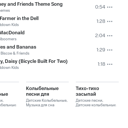
ney and Friends Theme Song
0:54
hemes
Farmer in the Dell
1:28
tdown Kids
 MacDonald
2:04
Kiboomers
les and Bananas
1:29
 Biscoe & Friends
y, Daisy (Bicycle Built For Two)
1:18
tdown Kids
Колыбельные
Тихо-тихо
ные
песни для
засыпай
узыка
малышей
ни
,
Детские Колыбельные
,
Детские песни
,
алыша и
ыбельные
,
Музыка для сна
Детские колыбельные
,
сна
Младенцев
,
Музыка для сна
в
ыка для
Колыбельная
малыша
,
Музыка для
ев
,
сна младенцев
,
Музыка
ЫЕ
,
для сна