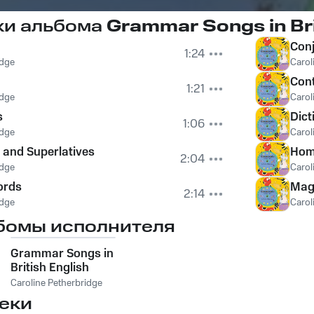
ки альбома
Grammar Songs in Bri
Con
1:24
idge
Carol
Cont
1:21
idge
Carol
s
Dict
1:06
idge
Carol
and Superlatives
Hom
2:04
idge
Carol
ords
Mag
2:14
idge
Carol
бомы исполнителя
Grammar Songs in
British English
Caroline Petherbridge
еки