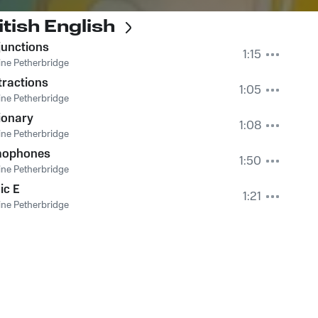
tish English
junctions
1:15
ine Petherbridge
ractions
1:05
ine Petherbridge
ionary
1:08
ine Petherbridge
ophones
1:50
ine Petherbridge
ic E
1:21
ine Petherbridge