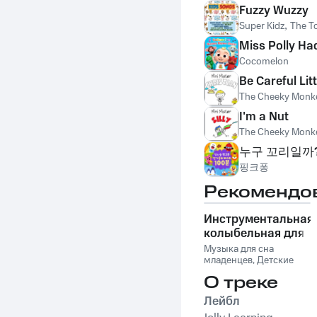
Fuzzy Wuzzy
Super Kidz
,
The T
Miss Polly Had
Cocomelon
Be Careful Lit
The Cheeky Monk
I'm a Nut
The Cheeky Monk
누구 꼬리일까
핑크퐁
Рекомендо
Инструментальная
колыбельная для
малышей со
Музыка для сна
звуками природы
младенцев
,
Детские
колыбельные
,
Музыка
О треке
для сна малыша
,
Музыка для сна
,
Лейбл
Колыбельная музыка