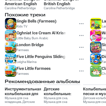
American English
British English
Caroline Petherbridge
Caroline Petherbridge
Похожие треки
Jingle Bells (Farmees)
La
Kids TV
La
Oghniat Ice Cream Al Krismas
Wa
Little Baby Bum Arabic
Fa
London Bridge
Si
Farmees
Mu
Five Little Penguins Sliding On The Snow
Di
Leigha Marina
Fa
Five Little Farmees
Cl
Farmees
Ch
Рекомендованные альбомы
Инструментальная
Детские
Колыбельн
колыбельная для
колыбельные:
песни и му
малышей со
Музыка для сна
Нежная
Музыка для сна
,
для сна
Детские колыб
младенцев
,
Детские
Музыка для сна
Музыка для сн
звуками природы
успокаивающая
младенцев
колыбельные
,
Музыка
малыша
,
Музыка для
малыша
,
Музык