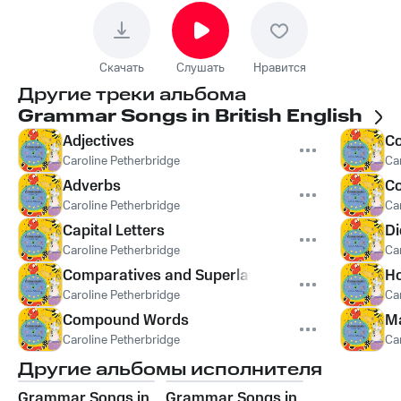
Скачать
Слушать
Нравится
Другие треки альбома
Grammar Songs in British English
Adjectives
Co
Caroline Petherbridge
Ca
Adverbs
Co
Caroline Petherbridge
Ca
Capital Letters
Di
Caroline Petherbridge
Ca
Comparatives and Superlatives
H
Caroline Petherbridge
Ca
Compound Words
Ma
Caroline Petherbridge
Ca
Другие альбомы исполнителя
Grammar Songs in
Grammar Songs in