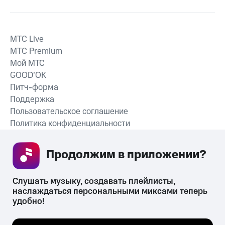
MTС Live
MTС Premium
Мой МТС
GOOD’OK
Питч-форма
Поддержка
Пользовательское соглашение
Политика конфиденциальности
Рекомендательные технологии
Продолжим в приложении? 
СКАЧАТЬ ПРИЛОЖЕНИЕ
Слушать музыку, создавать плейлисты, 
наслаждаться персональными миксами теперь 
удобно!
Незаконное потребление наркотических средств,
психотропных веществ, их аналогов причиняет вред здоровью,
Мы используем куки, чтобы на сайте все