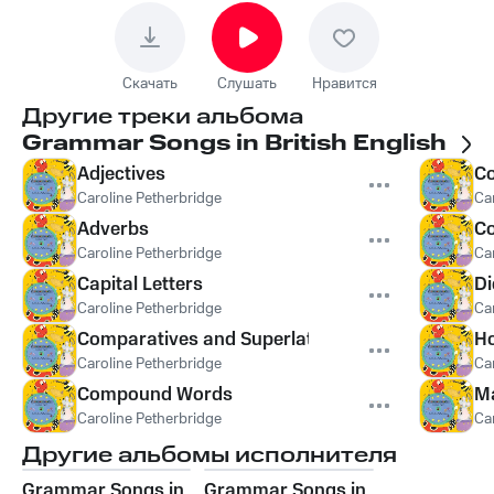
Скачать
Слушать
Нравится
Другие треки альбома
Grammar Songs in British English
Adjectives
Co
Caroline Petherbridge
Ca
Adverbs
Co
Caroline Petherbridge
Ca
Capital Letters
Di
Caroline Petherbridge
Ca
Comparatives and Superlatives
H
Caroline Petherbridge
Ca
Compound Words
Ma
Caroline Petherbridge
Ca
Другие альбомы исполнителя
Grammar Songs in
Grammar Songs in