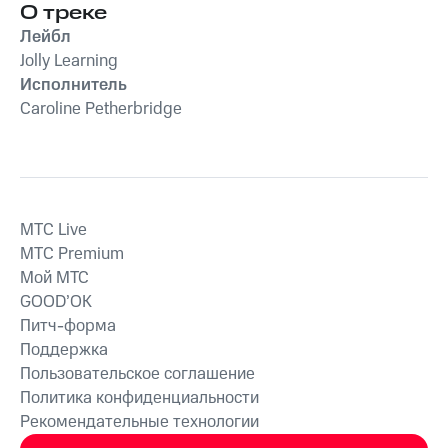
музыка для сна
О треке
для сна малыша
,
сна младенцев
,
Детские
сна младенцев
малышей и детей
Музыка для сна
,
колыбельные
песни
,
Сказочн
Лейбл
Колыбельная музыка
Музыка для с
Jolly Learning
для детей и младенцев
Исполнитель
Caroline Petherbridge
MTС Live
MTС Premium
Мой МТС
GOOD’OK
Питч-форма
Поддержка
Пользовательское соглашение
Политика конфиденциальности
Рекомендательные технологии