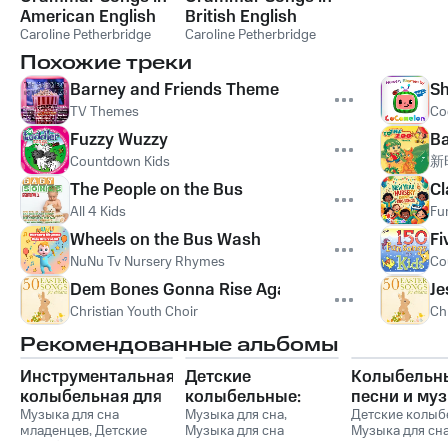
American English
British English
Caroline Petherbridge
Caroline Petherbridge
Похожие треки
Barney and Friends Theme Song
Sh
TV Themes
Co
Fuzzy Wuzzy
B
Countdown Kids
新
The People on the Bus
Cl
All 4 Kids
Fu
Wheels on the Bus Wash
Fi
NuNu Tv Nursery Rhymes
Co
Dem Bones Gonna Rise Again
Je
Christian Youth Choir
Ch
Рекомендованные альбомы
Инструментальная
Детские
Колыбельн
колыбельная для
колыбельные:
песни и му
малышей со
Музыка для сна
Нежная
Музыка для сна
,
для сна
Детские колыб
младенцев
,
Детские
Музыка для сна
Музыка для сн
звуками природы
успокаивающая
младенцев
колыбельные
,
Музыка
малыша
,
Музыка для
малыша
,
Музык