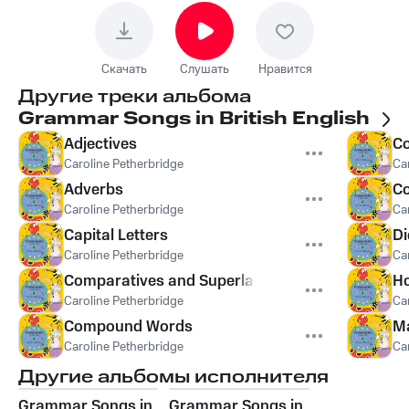
Скачать
Слушать
Нравится
Другие треки альбома
Grammar Songs in British English
Adjectives
Co
Caroline Petherbridge
Ca
Adverbs
Co
Caroline Petherbridge
Ca
Capital Letters
Di
Caroline Petherbridge
Ca
Comparatives and Superlatives
H
Caroline Petherbridge
Ca
Compound Words
Ma
Caroline Petherbridge
Ca
Другие альбомы исполнителя
Grammar Songs in
Grammar Songs in