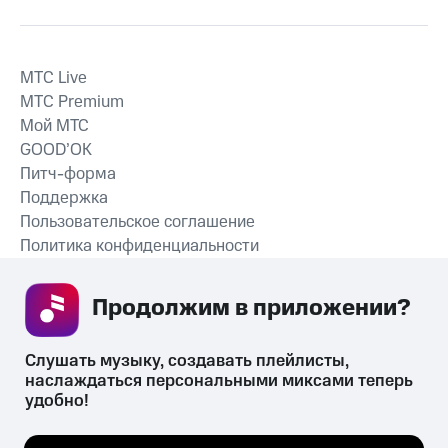
MTС Live
MTС Premium
Мой МТС
GOOD’OK
Питч-форма
Поддержка
Пользовательское соглашение
Политика конфиденциальности
Рекомендательные технологии
Продолжим в приложении? 
СКАЧАТЬ ПРИЛОЖЕНИЕ
Слушать музыку, создавать плейлисты, 
наслаждаться персональными миксами теперь 
удобно!
Незаконное потребление наркотических средств,
психотропных веществ, их аналогов причиняет вред здоровью,
Мы используем куки, чтобы на сайте все