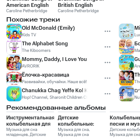
American English
British English
Caroline Petherbridge
Caroline Petherbridge
Похожие треки
Old McDonald (Emily)
Mi
Kids TV
Luc
The Alphabet Song
Бо
The Kiboomers
Ма
Mommy, Daddy, I Love You
G
AVRORIK
Ar
Ёлочка-красавица
Th
Развивайки, обучайки. Наше всё!
Th
Chanukka Chag Yeffe Kol Kach
ים
Hop! Channel
,
Sharonit Children Choir
Nur
Рекомендованные альбомы
Инструментальная
Детские
Колыбельн
колыбельная для
колыбельные:
песни и му
малышей со
Музыка для сна
Нежная
Музыка для сна
,
для сна
Детские колыб
младенцев
,
Детские
Музыка для сна
Музыка для сн
звуками природы
успокаивающая
младенцев
колыбельные
,
Музыка
малыша
,
Музыка для
малыша
,
Музык