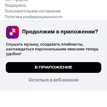
Поддержка
Пользовательское соглашение
Политика конфиденциальности
Рекомендательные технологии
Продолжим в приложении? 
СКАЧАТЬ ПРИЛОЖЕНИЕ
Слушать музыку, создавать плейлисты, 
наслаждаться персональными миксами теперь 
удобно!
Незаконное потребление наркотических средств,
психотропных веществ, их аналогов причиняет вред здоровью,
Мы используем куки, чтобы на сайте все
В ПРИЛОЖЕНИЕ
их незаконный оборот запрещён и влечёт установленную
работало.
Подробнее
законодательством ответственность.
© 2026 ООО «КИОН».
ПОНЯТНО
Остаться в веб-версии
Все права защищены
18+
Главная
В приложение
Избранное