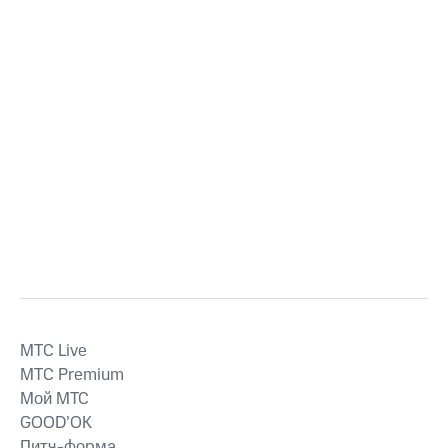
MTС Live
MTС Premium
Мой МТС
GOOD’OK
Питч-форма