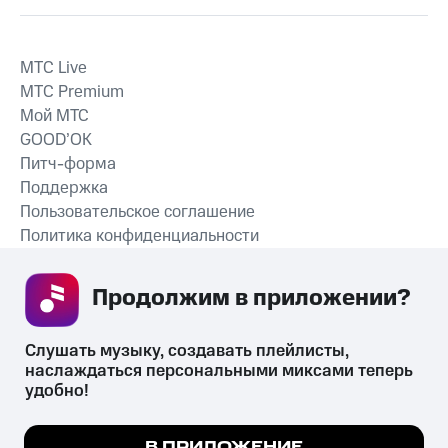
MTС Live
MTС Premium
Мой МТС
GOOD’OK
Питч-форма
Поддержка
Пользовательское соглашение
Политика конфиденциальности
Рекомендательные технологии
Продолжим в приложении? 
СКАЧАТЬ ПРИЛОЖЕНИЕ
Слушать музыку, создавать плейлисты, 
наслаждаться персональными миксами теперь 
удобно!
Незаконное потребление наркотических средств,
психотропных веществ, их аналогов причиняет вред здоровью,
Мы используем куки, чтобы на сайте все
В ПРИЛОЖЕНИЕ