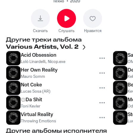
Техно
2020
Скачать
Слушать
Нравится
Другие треки альбома
Various Artists, Vol. 2
Acid Obsession
Sa
Loló Linardelli
,
Nicop.exe
OM
Her Own Reality
De
Mauro Somm
Ke
Not Coke
Be
Lucas Sosa (AR)
Ke
Da Shit
M
Toni Kevler
Od
Virtual Reality
St
Throwing Emotions
Lu
Другие альбомы исполнителя