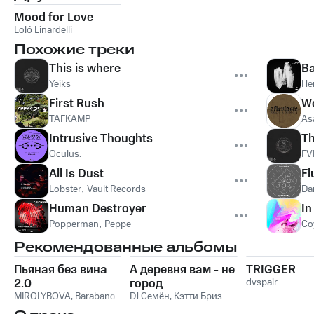
Mood for Love
Loló Linardelli
Похожие треки
This is where
B
Yeiks
He
First Rush
Wo
TAFKAMP
As
Intrusive Thoughts
T
Oculus.
FV
All Is Dust
Fl
Lobster
,
Vault Records
Da
Human Destroyer
In
Popperman
,
Peppe
Co
Рекомендованные альбомы
Пьяная без вина
А деревня вам - не
TRIGGER
2.0
город
dvspair
MIROLYBOVA
,
Barabanov
DJ Семён
,
Кэтти Бриз