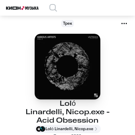
Трек
Loló
Linardelli, Nicop.exe -
Acid Obsession
Loló Linardelli, Nicop.exe