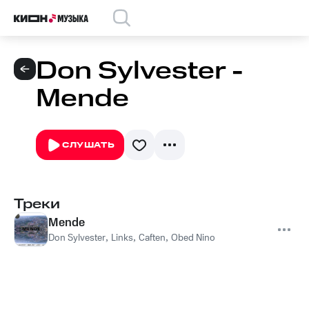
Don Sylvester -
Mende
СЛУШАТЬ
Треки
Mende
Don Sylvester
,
Links
,
Caften
,
Obed Nino