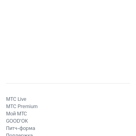
MTС Live
MTС Premium
Мой МТС
GOOD’OK
Питч-форма
Поддержка