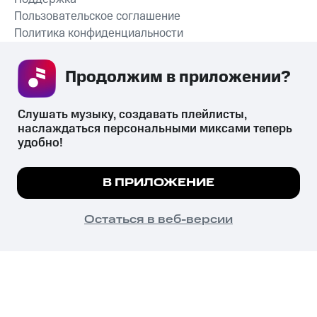
Пользовательское соглашение
Политика конфиденциальности
Рекомендательные технологии
Продолжим в приложении? 
СКАЧАТЬ ПРИЛОЖЕНИЕ
Слушать музыку, создавать плейлисты, 
наслаждаться персональными миксами теперь 
удобно!
Незаконное потребление наркотических средств,
психотропных веществ, их аналогов причиняет вред здоровью,
Мы используем куки, чтобы на сайте все
В ПРИЛОЖЕНИЕ
их незаконный оборот запрещён и влечёт установленную
работало.
Подробнее
законодательством ответственность.
© 2026 ООО «КИОН».
ПОНЯТНО
Остаться в веб-версии
Все права защищены
18+
Главная
В приложение
Избранное