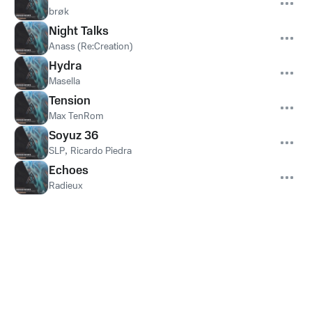
brøk
Night Talks
Anass (Re:Creation)
Hydra
Masella
Tension
Max TenRom
Soyuz 36
SLP
,
Ricardo Piedra
Echoes
Radieux