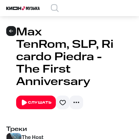
Max
TenRom, SLP, Ri
cardo Piedra -
The First
Anniversary
СЛУШАТЬ
Треки
The Host