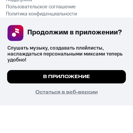
Пользовательское соглашение
Политика конфиденциальности
Рекомендательные технологии
Продолжим в приложении? 
СКАЧАТЬ ПРИЛОЖЕНИЕ
Слушать музыку, создавать плейлисты, 
наслаждаться персональными миксами теперь 
удобно!
Незаконное потребление наркотических средств,
психотропных веществ, их аналогов причиняет вред здоровью,
Мы используем куки, чтобы на сайте все
В ПРИЛОЖЕНИЕ
их незаконный оборот запрещён и влечёт установленную
работало.
Подробнее
законодательством ответственность.
© 2026 ООО «КИОН».
ПОНЯТНО
Остаться в веб-версии
Все права защищены
18+
Главная
В приложение
Избранное