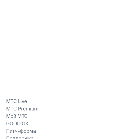
MTС Live
MTС Premium
Мой МТС
GOOD’OK
Питч-форма
Поддержка