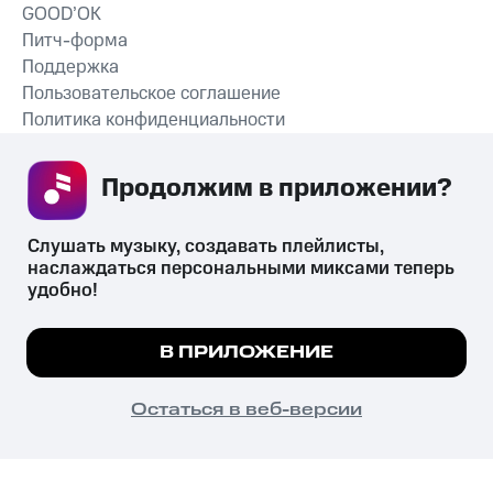
GOOD’OK
Питч-форма
Поддержка
Пользовательское соглашение
Политика конфиденциальности
Рекомендательные технологии
Продолжим в приложении? 
СКАЧАТЬ ПРИЛОЖЕНИЕ
Слушать музыку, создавать плейлисты, 
наслаждаться персональными миксами теперь 
удобно!
Незаконное потребление наркотических средств,
психотропных веществ, их аналогов причиняет вред здоровью,
Мы используем куки, чтобы на сайте все
В ПРИЛОЖЕНИЕ
их незаконный оборот запрещён и влечёт установленную
работало.
Подробнее
законодательством ответственность.
© 2026 ООО «КИОН».
ПОНЯТНО
Остаться в веб-версии
Все права защищены
18+
Главная
В приложение
Избранное