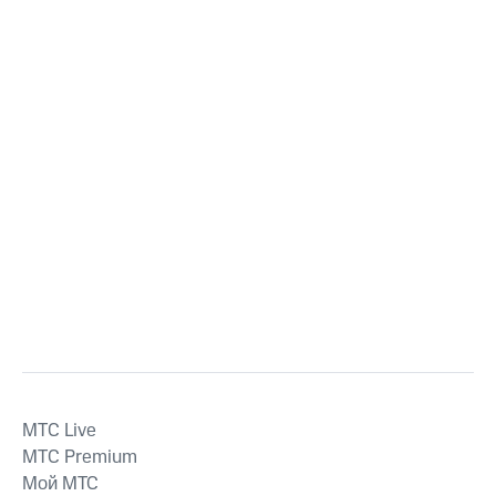
MTС Live
MTС Premium
Мой МТС