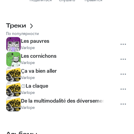
Поделиться
Слушать
Нравится
Треки
По популярности
Les pauvres
Varlope
Les cornichons
Varlope
Ça va bien aller
Varlope
La claque
Varlope
De la multimodalité des déversements aqueux su
Varlope