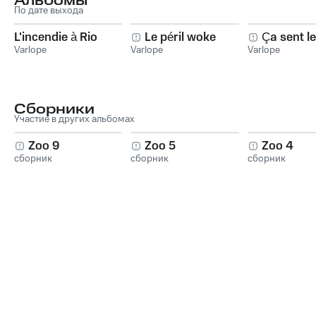
Альбомы
По дате выхода
L'incendie à Rio
Le péril woke
Ça sent l
Varlope
Varlope
Varlope
Сборники
Участие в других альбомах
Zoo 9
Zoo 5
Zoo 4
сборник
сборник
сборник