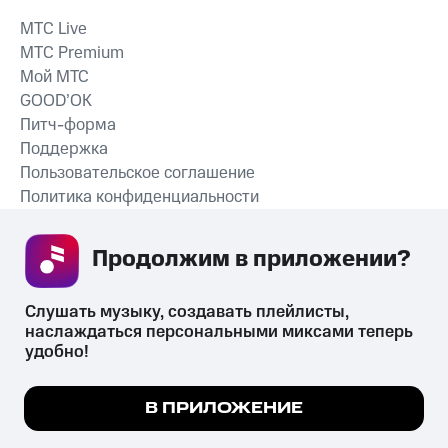
MTС Live
MTС Premium
Мой МТС
GOOD’OK
Питч-форма
Поддержка
Пользовательское соглашение
Политика конфиденциальности
Рекомендательные технологии
Продолжим в приложении? 
СКАЧАТЬ ПРИЛОЖЕНИЕ
Слушать музыку, создавать плейлисты, 
наслаждаться персональными миксами теперь 
удобно!
Незаконное потребление наркотических средств,
психотропных веществ, их аналогов причиняет вред здоровью,
Мы используем куки, чтобы на сайте все
В ПРИЛОЖЕНИЕ
их незаконный оборот запрещён и влечёт установленную
работало.
Подробнее
законодательством ответственность.