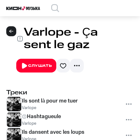
Varlope - Ça
sent le gaz
СЛУШАТЬ
Треки
Ils sont là pour me tuer
Varlope
Hashtagueule
Varlope
Ils dansent avec les loups
Varlope