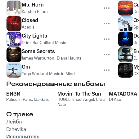
Ms. Horn
Ca
Karsten Pflum
De
Closed
O
Acedis
Sp
City Lights
D
Drink Bar Chillout Music
Go
Some Secrets
В
James Warburton
,
Diana Haunts
DJ
Om
My
Yoga Workout Music in Mind
CX
Рекомендованные альбомы
БИЗИ
Movin' To The Sun
MATADORA
Police In Paris
,
Ida Galich
HUGEL
,
Imael Angel
,
Ultra
DJ Asul
Nate
О треке
Лейбл
Ezhevika
Исполнитель