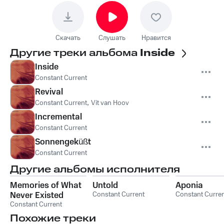
Скачать
Слушать
Нравится
Другие треки альбома
Inside
Inside
Constant Current
Revival
Constant Current
,
Vit van Hoov
Incremental
Constant Current
Sonnengeküßt
Constant Current
Другие альбомы исполнителя
Memories of What
Untold
Aponia
Never Existed
Constant Current
Constant Curre
Constant Current
Похожие треки