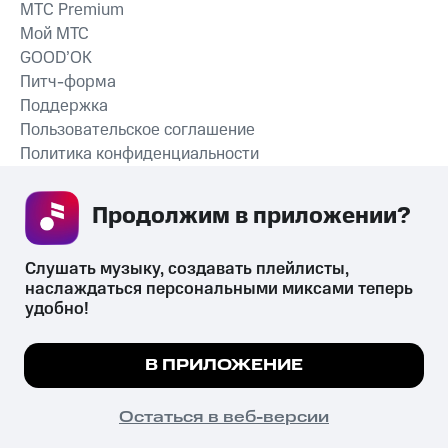
MTС Premium
Мой МТС
GOOD’OK
Питч-форма
Поддержка
Пользовательское соглашение
Политика конфиденциальности
Рекомендательные технологии
Продолжим в приложении? 
СКАЧАТЬ ПРИЛОЖЕНИЕ
Слушать музыку, создавать плейлисты, 
наслаждаться персональными миксами теперь 
удобно!
Незаконное потребление наркотических средств,
психотропных веществ, их аналогов причиняет вред здоровью,
Мы используем куки, чтобы на сайте все
В ПРИЛОЖЕНИЕ
их незаконный оборот запрещён и влечёт установленную
работало.
Подробнее
законодательством ответственность.
© 2026 ООО «КИОН».
ПОНЯТНО
Остаться в веб-версии
Все права защищены
18+
Главная
В приложение
Избранное