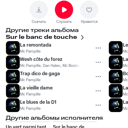
Скачать
Слушать
Нравится
Другие треки альбома
Sur le banc de touche
La remontada
Le
Mc Pampille
Mc
Wesh côte du forez
La
Mc Pampille
,
Dan Halen
,
Mc Booboul
Mc
Trap dico de gaga
B
Mc Pampille
Mc
La vieille dame
La
Mc Pampille
Mc
Le blues de la D1
La
Mc Pampille
Mc
Другие альбомы исполнителя
Un vert parmi tant
Sur le banc de