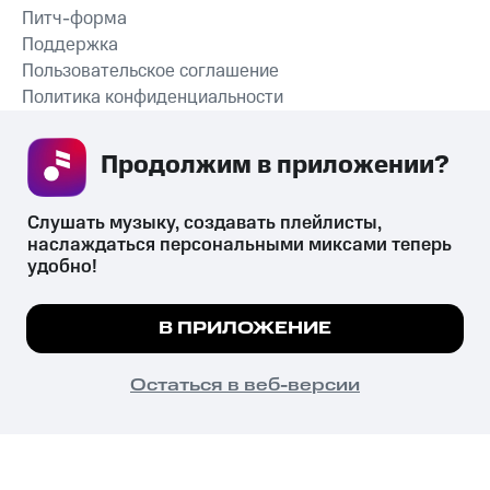
Питч-форма
Поддержка
Пользовательское соглашение
Политика конфиденциальности
Рекомендательные технологии
Продолжим в приложении? 
СКАЧАТЬ ПРИЛОЖЕНИЕ
Слушать музыку, создавать плейлисты, 
наслаждаться персональными миксами теперь 
удобно!
Незаконное потребление наркотических средств,
психотропных веществ, их аналогов причиняет вред здоровью,
Мы используем куки, чтобы на сайте все
В ПРИЛОЖЕНИЕ
их незаконный оборот запрещён и влечёт установленную
работало.
Подробнее
законодательством ответственность.
© 2026 ООО «КИОН».
ПОНЯТНО
Остаться в веб-версии
Все права защищены
18+
Главная
В приложение
Избранное