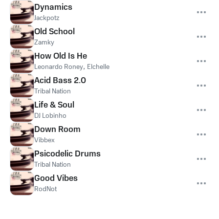
Dynamics
Jackpotz
Old School
Zamky
How Old Is He
Leonardo Roney
,
Elchelle
Acid Bass 2.0
Tribal Nation
Life & Soul
DJ Lobinho
Down Room
Vibbex
Psicodelic Drums
Tribal Nation
Good Vibes
RodNot