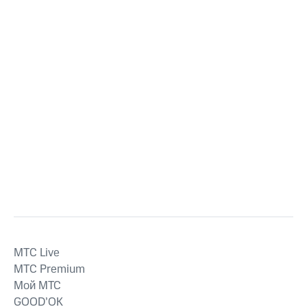
MTС Live
MTС Premium
Мой МТС
GOOD’OK