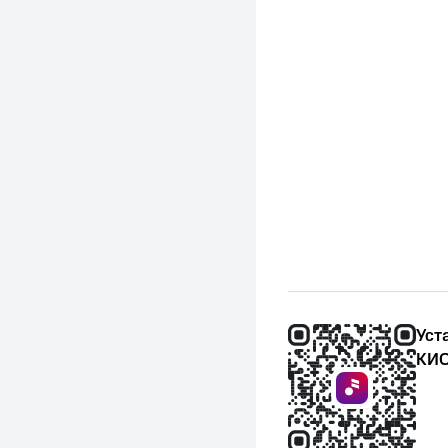
Уст
КИО