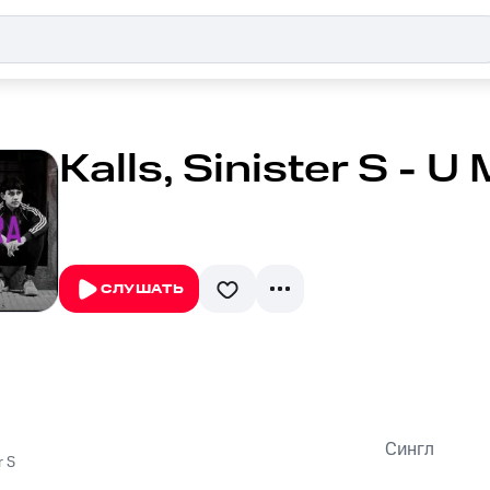
Kalls, Sinister S - U 
СЛУШАТЬ
Сингл
r S