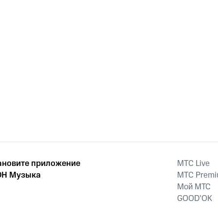
ановите приложение
MTС Live
Н Музыка
MTС Prem
Мой МТС
GOOD’OK