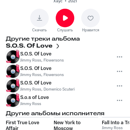
Хаус
2021
Скачать
Слушать
Нравится
Другие треки альбома
S.O.S. Of Love
S.O.S. Of Love
Jimmy Ross
,
Flowersons
S.O.S. Of Love
Jimmy Ross
,
Flowersons
S.O.S. Of Love
Jimmy Ross
,
Domenico Scuteri
S.o.s of Love
Jimmy Ross
Другие альбомы исполнителя
First True Love
New York to
Fall Into a T
Affair
Moscow
Jimmy Ross