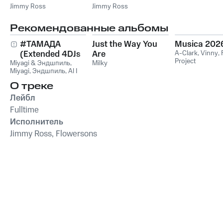
Jimmy Ross
Jimmy Ross
Рекомендованные альбомы
#ТАМАДА
Just the Way You
Musica 202
(Extended 4DJs
Are
A-Clark
,
Vinny
,
Project
Miyagi & Эндшпиль
Pack)
,
Milky
Miyagi
,
Эндшпиль
,
Al I
Bo
,
Wooshendoo
О треке
Лейбл
Fulltime
Исполнитель
Jimmy Ross, Flowersons