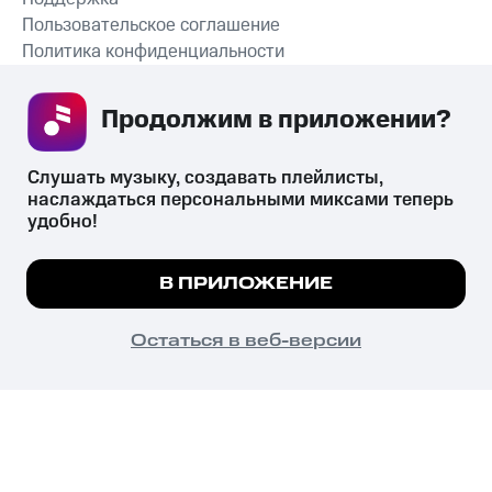
Пользовательское соглашение
Политика конфиденциальности
Рекомендательные технологии
Продолжим в приложении? 
СКАЧАТЬ ПРИЛОЖЕНИЕ
Слушать музыку, создавать плейлисты, 
наслаждаться персональными миксами теперь 
удобно!
Незаконное потребление наркотических средств,
психотропных веществ, их аналогов причиняет вред здоровью,
Мы используем куки, чтобы на сайте все
В ПРИЛОЖЕНИЕ
их незаконный оборот запрещён и влечёт установленную
работало.
Подробнее
законодательством ответственность.
© 2026 ООО «КИОН».
ПОНЯТНО
Остаться в веб-версии
Все права защищены
18+
Главная
В приложение
Избранное