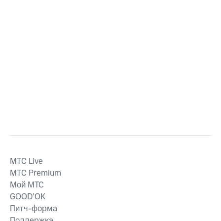
MTС Live
MTС Premium
Мой МТС
GOOD’OK
Питч-форма
Поддержка