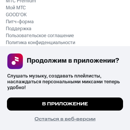
MTС Premium
Мой МТС
GOOD’OK
Питч-форма
Поддержка
Пользовательское соглашение
Политика конфиденциальности
Рекомендательные технологии
Продолжим в приложении? 
СКАЧАТЬ ПРИЛОЖЕНИЕ
Слушать музыку, создавать плейлисты, 
наслаждаться персональными миксами теперь 
удобно!
Незаконное потребление наркотических средств,
психотропных веществ, их аналогов причиняет вред здоровью,
Мы используем куки, чтобы на сайте все
В ПРИЛОЖЕНИЕ
их незаконный оборот запрещён и влечёт установленную
работало.
Подробнее
законодательством ответственность.
© 2026 ООО «КИОН».
ПОНЯТНО
Остаться в веб-версии
Все права защищены
18+
Главная
В приложение
Избранное