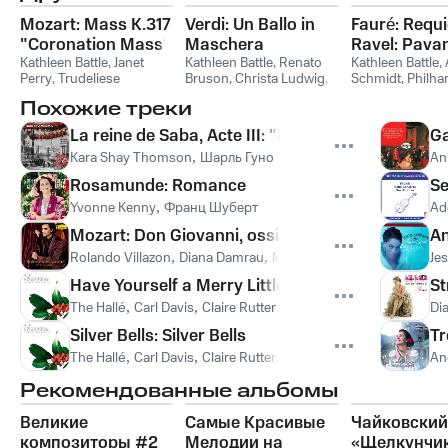
Mozart: Mass K.317
Verdi: Un Ballo in
Fauré: Requ
"Coronation Mass"
Maschera
Ravel: Pava
/ Bruckner: Te
Kathleen Battle
,
Janet
Kathleen Battle
,
Renato
une infante 
Kathleen Battle
,
Perry
,
Trudeliese
Bruson
,
Christa Ludwig
,
Schmidt
,
Philha
Deum
Schmidt
,
Helga Müller-
Luciano Pavarotti
,
The
Orchestra
,
Carlo
Похожие треки
Molinari
,
Gosta
London Opera Chorus
,
Giulini
,
Philharm
Winbergh
,
Ferruccio
National Philharmonic
Chorus
La reine de Saba, Acte III: "Mes filles, allez, je v
Ga
Furlanetto
Orchestra
Kara Shay Thomson
,
Шарль Гуно
An
Rosamunde: Romance
Se
Yvonne Kenny
,
Франц Шуберт
Ad
Mozart: Don Giovanni, ossia Il dissoluto punito, K
An
Rolando Villazon
,
Diana Damrau
,
Mahler Chamber Orchestra
Je
,
Have Yourself a Merry Little Christmas: Have You
St
The Hallé
,
Carl Davis
,
Claire Rutter
Di
Silver Bells: Silver Bells
Tr
The Hallé
,
Carl Davis
,
Claire Rutter
,
Halle Choir
An
Рекомендованные альбомы
Великие
Самые Красивые
Чайковский
композиторы #2
Мелодии на
«Щелкунчи