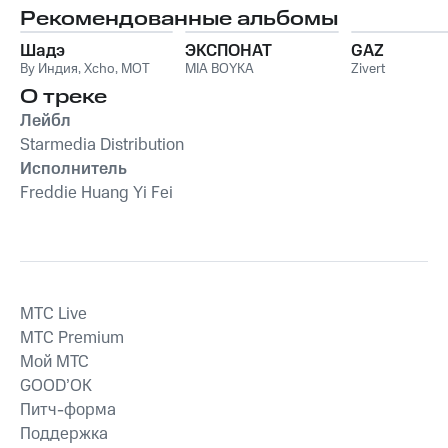
Рекомендованные альбомы
Шадэ
ЭКСПОНАТ
GAZ
By Индия
,
Xcho
,
MOT
MIA BOYKA
Zivert
О треке
Лейбл
Starmedia Distribution
Исполнитель
Freddie Huang Yi Fei
MTС Live
MTС Premium
Мой МТС
GOOD’OK
Питч-форма
Поддержка