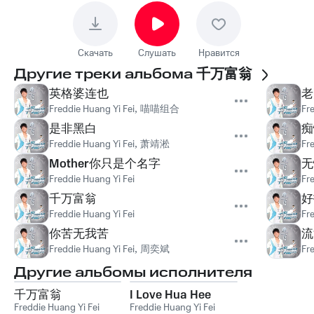
Скачать
Слушать
Нравится
Другие треки альбома
千万富翁
英格婆连也
老
Freddie Huang Yi Fei
,
喵喵组合
Fr
是非黑白
痴
Freddie Huang Yi Fei
,
萧靖淞
Fr
Mother你只是个名字
无
Freddie Huang Yi Fei
Fr
千万富翁
好
Freddie Huang Yi Fei
Fr
你苦无我苦
流
Freddie Huang Yi Fei
,
周奕斌
Fr
Другие альбомы исполнителя
千万富翁
I Love Hua Hee
Freddie Huang Yi Fei
Freddie Huang Yi Fei