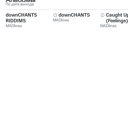
Альбомы
По дате выхода
downCHANTS
downCHANTS
Caught U
RIDDIMS
MADlines
(Feelings)
MADlines
MADlines