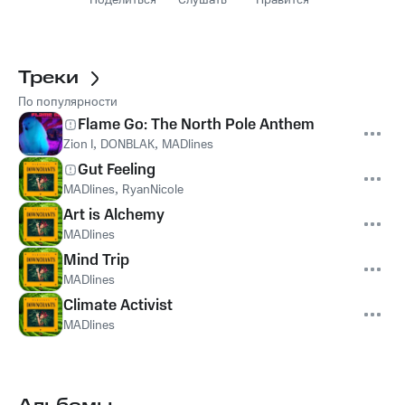
Поделиться
Слушать
Нравится
Треки
По популярности
Flame Go: The North Pole Anthem
Zion I
,
DONBLAK
,
MADlines
Gut Feeling
MADlines
,
RyanNicole
Art is Alchemy
MADlines
Mind Trip
MADlines
Climate Activist
MADlines