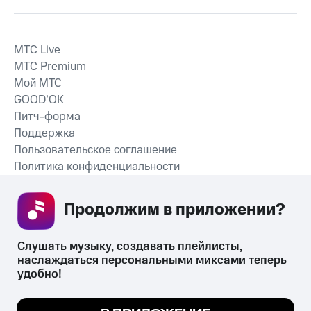
MTС Live
MTС Premium
Мой МТС
GOOD’OK
Питч-форма
Поддержка
Пользовательское соглашение
Политика конфиденциальности
Рекомендательные технологии
Продолжим в приложении? 
СКАЧАТЬ ПРИЛОЖЕНИЕ
Слушать музыку, создавать плейлисты, 
наслаждаться персональными миксами теперь 
удобно!
Незаконное потребление наркотических средств,
психотропных веществ, их аналогов причиняет вред здоровью,
Мы используем куки, чтобы на сайте все