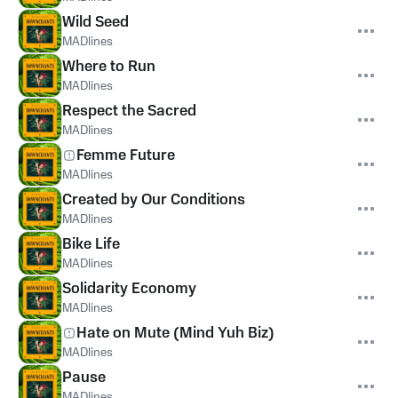
Wild Seed
MADlines
Where to Run
MADlines
Respect the Sacred
MADlines
Femme Future
MADlines
Created by Our Conditions
MADlines
Bike Life
MADlines
Solidarity Economy
MADlines
Hate on Mute (Mind Yuh Biz)
MADlines
Pause
MADlines