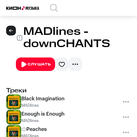
MADlines -
downCHANTS
СЛУШАТЬ
Треки
Black Imagination
MADlines
Enough is Enough
MADlines
Peaches
MADlines