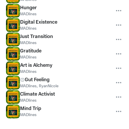
Hunger
MADlines
Digital Existence
MADlines
Just Transition
MADlines
Gratitude
MADlines
Art is Alchemy
MADlines
Gut Feeling
MADlines
,
RyanNicole
Climate Activist
MADlines
Mind Trip
MADlines