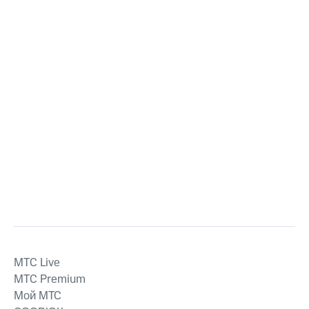
MTС Live
MTС Premium
Мой МТС