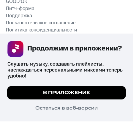
GOOD’OK
Питч-форма
Поддержка
Пользовательское соглашение
Политика конфиденциальности
Рекомендательные технологии
Продолжим в приложении? 
СКАЧАТЬ ПРИЛОЖЕНИЕ
Слушать музыку, создавать плейлисты, 
наслаждаться персональными миксами теперь 
удобно!
Незаконное потребление наркотических средств,
психотропных веществ, их аналогов причиняет вред здоровью,
Мы используем куки, чтобы на сайте все
В ПРИЛОЖЕНИЕ
их незаконный оборот запрещён и влечёт установленную
работало.
Подробнее
законодательством ответственность.
© 2026 ООО «КИОН».
ПОНЯТНО
Остаться в веб-версии
Все права защищены
18+
Главная
В приложение
Избранное