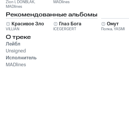
Zion I
,
DONBLAK
,
MADlines
MADlines
Рекомендованные альбомы
Красивое Зло
Глаз Бога
Омут
VILLIAN
ICEGERGERT
Полка
,
YASMI
О треке
Лейбл
Unsigned
Исполнитель
MADlines