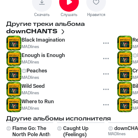
Скачать
Слушать
Нравится
Другие треки альбома
downCHANTS
Black Imagination
Re
MADlines
MA
Enough is Enough
MADlines
MA
Peaches
Cr
MADlines
MA
Wild Seed
Bi
MADlines
MA
Where to Run
So
MADlines
MA
Другие альбомы исполнителя
Flame Go: The
Caught Up
downCHA
North Pole Anthem
(Feelings)
MADlines