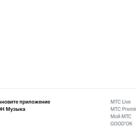
ановите приложение
MTС Live
Н Музыка
MTС Prem
Мой МТС
GOOD’OK