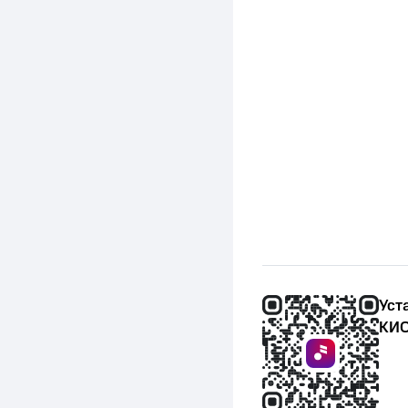
Уст
КИО