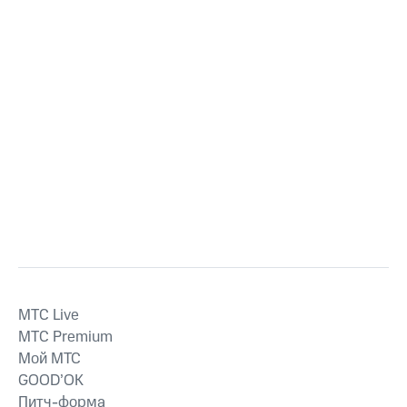
MTС Live
MTС Premium
Мой МТС
GOOD’OK
Питч-форма