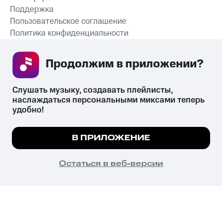
Поддержка
Пользовательское соглашение
Политика конфиденциальности
Рекомендательные технологии
Продолжим в приложении? 
СКАЧАТЬ ПРИЛОЖЕНИЕ
Слушать музыку, создавать плейлисты, 
наслаждаться персональными миксами теперь 
удобно!
Незаконное потребление наркотических средств,
психотропных веществ, их аналогов причиняет вред здоровью,
Мы используем куки, чтобы на сайте все
В ПРИЛОЖЕНИЕ
их незаконный оборот запрещён и влечёт установленную
работало.
Подробнее
законодательством ответственность.
© 2026 ООО «КИОН».
ПОНЯТНО
Остаться в веб-версии
Все права защищены
18+
Главная
В приложение
Избранное