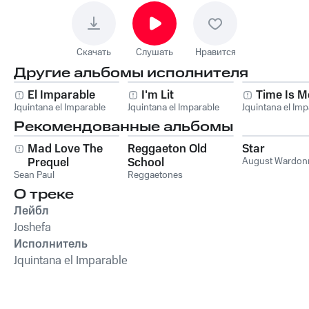
Скачать
Слушать
Нравится
Другие альбомы исполнителя
El Imparable
I'm Lit
Time Is 
Jquintana el Imparable
Jquintana el Imparable
Jquintana el Imp
Рекомендованные альбомы
Mad Love The
Reggaeton Old
Star
Prequel
School
August Wardon
Sean Paul
Reggaetones
О треке
Лейбл
Joshefa
Исполнитель
Jquintana el Imparable