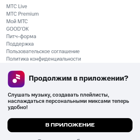
MTС Live
MTС Premium
Мой МТС
GOOD’OK
Питч-форма
Поддержка
Пользовательское соглашение
Политика конфиденциальности
Рекомендательные технологии
Продолжим в приложении? 
СКАЧАТЬ ПРИЛОЖЕНИЕ
Слушать музыку, создавать плейлисты, 
наслаждаться персональными миксами теперь 
удобно!
Незаконное потребление наркотических средств,
психотропных веществ, их аналогов причиняет вред здоровью,
Мы используем куки, чтобы на сайте все
В ПРИЛОЖЕНИЕ
их незаконный оборот запрещён и влечёт установленную
работало.
Подробнее
законодательством ответственность.
© 2026 ООО «КИОН».
ПОНЯТНО