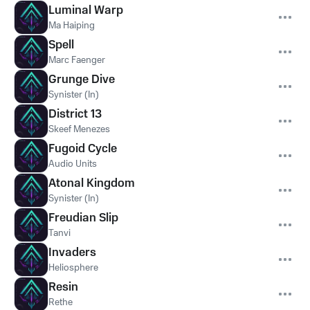
Luminal Warp
Ma Haiping
Spell
Marc Faenger
Grunge Dive
Synister (In)
District 13
Skeef Menezes
Fugoid Cycle
Audio Units
Atonal Kingdom
Synister (In)
Freudian Slip
Tanvi
Invaders
Heliosphere
Resin
Rethe