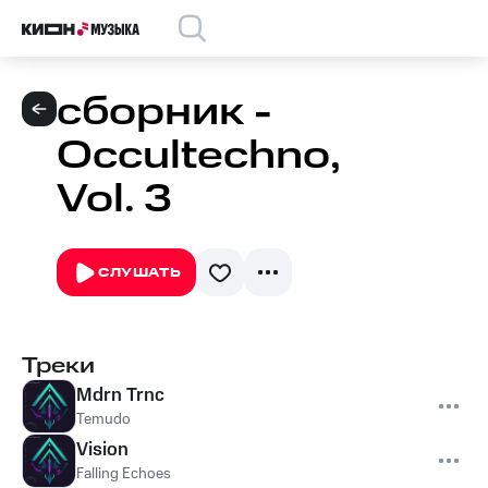
сборник -
Occultechno,
Vol. 3
СЛУШАТЬ
Треки
Mdrn Trnc
Temudo
Vision
Falling Echoes