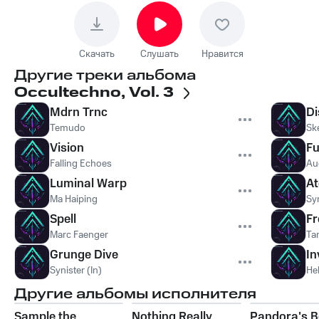
Скачать
Слушать
Нравится
Другие треки альбома
Occultechno, Vol. 3
Mdrn Trnc
Di
Temudo
Sk
Vision
Fu
Falling Echoes
Au
Luminal Warp
At
Ma Haiping
Syn
Spell
Fr
Marc Faenger
Ta
Grunge Dive
In
Synister (In)
He
Другие альбомы исполнителя
Sample the
Nothing Really
Pandora's B