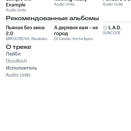
Example
Audio Units
Audio Units
Audio Units
Рекомендованные альбомы
Пьяная без вина
А деревня вам - не
L.A.D.
2.0
город
SUNCODE
MIROLYBOVA
,
Barabanov
DJ Семён
,
Кэтти Бриз
О треке
Лейбл
Occultech
Исполнитель
Audio Units