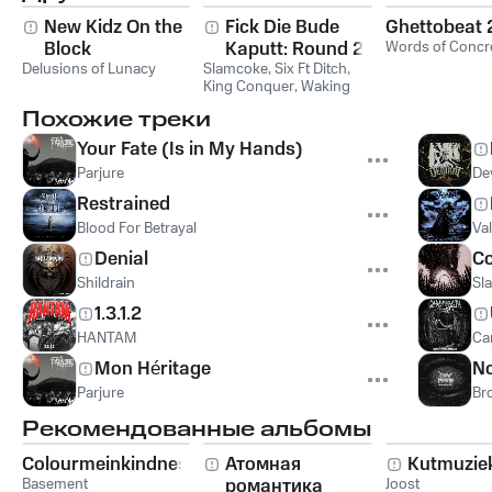
New Kidz On the
Fick Die Bude
Ghettobeat 
Block
Kaputt: Round 2
Words of Concr
Delusions of Lunacy
Slamcoke
,
Six Ft Ditch
,
King Conquer
,
Waking
The Cadaver
,
Words of
Похожие треки
Concrete
,
Yesterday I Had
Roadkill
Your Fate (Is in My Hands)
Parjure
De
Restrained
Blood For Betrayal
Va
Denial
Co
Shildrain
Sl
1.3.1.2
HANTAM
Ca
Mon Héritage
No
Parjure
Br
Рекомендованные альбомы
Colourmeinkindness
Атомная
Kutmuzie
Basement
романтика
Joost