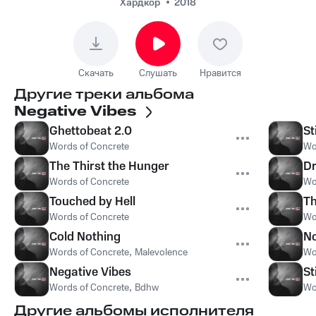
Хардкор
2018
Скачать
Слушать
Нравится
Другие треки альбома
Negative Vibes
Ghettobeat 2.0
St
Words of Concrete
Wo
The Thirst the Hunger
D
Words of Concrete
Wo
Touched by Hell
Th
Words of Concrete
Wo
Cold Nothing
No
Words of Concrete
,
Malevolence
Wo
Negative Vibes
St
Words of Concrete
,
Bdhw
Wo
Другие альбомы исполнителя