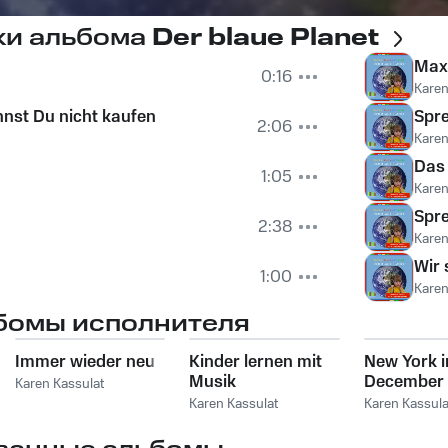
ки альбома
Der blaue Planet
Max
0:16
Karen
nnst Du nicht kaufen
Spr
2:06
Karen
Das
1:05
Karen
Spre
2:38
Karen
Wir 
1:00
Karen
бомы исполнителя
Immer wieder neu
Kinder lernen mit
New York i
Musik
December
Karen Kassulat
Karen Kassulat
Karen Kassula