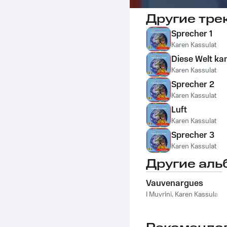
Другие тре
Sprecher 1
Karen Kassulat
Diese Welt ka
Karen Kassulat
Sprecher 2
Karen Kassulat
Luft
Karen Kassulat
Sprecher 3
Karen Kassulat
Другие аль
Vauvenargues
I Muvrini
,
Karen Kassulat