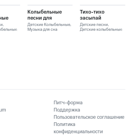
Колыбельные
Тихо-тихо
ные
песни для
засыпай
узыка
малышей
ни
,
Детские Колыбельные
,
Детские песни
,
алыша и
ыбельные
,
Музыка для сна
Детские колыбельные
,
сна
Младенцев
,
Музыка для сна
в
ыка для
Колыбельная
малыша
,
Музыка для
ев
,
сна младенцев
,
Музыка
ЫЕ
,
для сна
он
Питч-форма
ium
Поддержка
Пользовательское соглашение
Политика
конфиденциальности