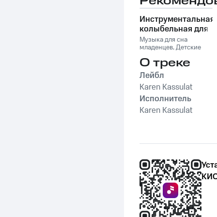
Рекомендо
Инструментальная
колыбельная для
малышей со
Музыка для сна
звуками природы
младенцев
,
Детские
колыбельные
,
Музыка
О треке
для сна малыша
,
Музыка для сна
,
Лейбл
Колыбельная музыка
для детей и младенцев
Karen Kassulat
Исполнитель
Karen Kassulat
Уст
КИО