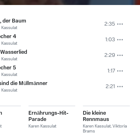
, der Baum
2:35
 Kassulat
echer 4
1:03
 Kassulat
 Wasserlied
2:29
 Kassulat
cher 5
1:17
 Kassulat
sind die Müllmänner
2:21
 Kassulat
n
Ernährungs-Hit-
Die kleine
Parade
Rennmaus
t
Karen Kassulat
Karen Kassulat
,
Viktoria
Brams