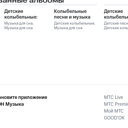
ванные альбомы
Детские
Колыбельные
Детские
колыбельные:
песни и музыка
колыбель
Нежная
для сна
песни и м
Музыка для сна
,
Детские колыбельные
,
Детские пес
успокаивающая
Музыка для сна
младенцев
Музыка для сна
для сна м
Детские кол
малыша
,
Музыка для
малыша
,
Музыка для
Музыка для 
музыка для сна
младенце
сна младенцев
,
сна младенцев
,
малыша
,
Муз
малышей и детей
Детские колыбельные
Детские песни
,
сна младенц
Сказочный Сон
,
КОЛЫБЕЛЬН
Музыка для сна
Сказочный С
ановите приложение
MTС Live
Н Музыка
MTС Prem
Мой МТС
GOOD’OK