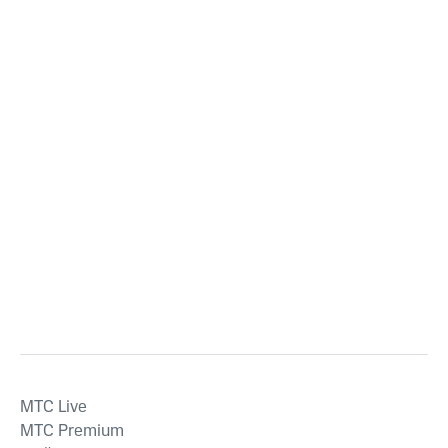
MTС Live
MTС Premium