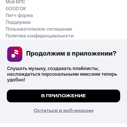
Мой МТС
GOOD’OK
Питч-форма
Поддержка
Пользовательское соглашение
Политика конфиденциальности
Рекомендательные технологии
Продолжим в приложении? 
СКАЧАТЬ ПРИЛОЖЕНИЕ
Слушать музыку, создавать плейлисты, 
наслаждаться персональными миксами теперь 
удобно!
Незаконное потребление наркотических средств,
психотропных веществ, их аналогов причиняет вред здоровью,
Мы используем куки, чтобы на сайте все
В ПРИЛОЖЕНИЕ
их незаконный оборот запрещён и влечёт установленную
работало.
Подробнее
законодательством ответственность.
© 2026 ООО «КИОН».
ПОНЯТНО
Остаться в веб-версии
Все права защищены
18+
Главная
В приложение
Избранное