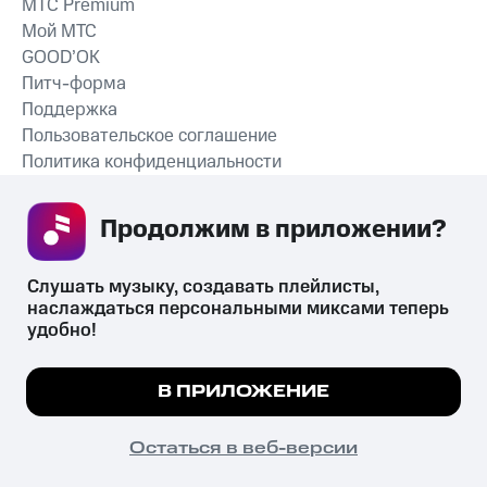
MTС Premium
Мой МТС
GOOD’OK
Питч-форма
Поддержка
Пользовательское соглашение
Политика конфиденциальности
Рекомендательные технологии
Продолжим в приложении? 
СКАЧАТЬ ПРИЛОЖЕНИЕ
Слушать музыку, создавать плейлисты, 
наслаждаться персональными миксами теперь 
удобно!
Незаконное потребление наркотических средств,
психотропных веществ, их аналогов причиняет вред здоровью,
Мы используем куки, чтобы на сайте все
В ПРИЛОЖЕНИЕ
их незаконный оборот запрещён и влечёт установленную
работало.
Подробнее
законодательством ответственность.
© 2026 ООО «КИОН».
ПОНЯТНО
Остаться в веб-версии
Все права защищены
18+
Главная
В приложение
Избранное