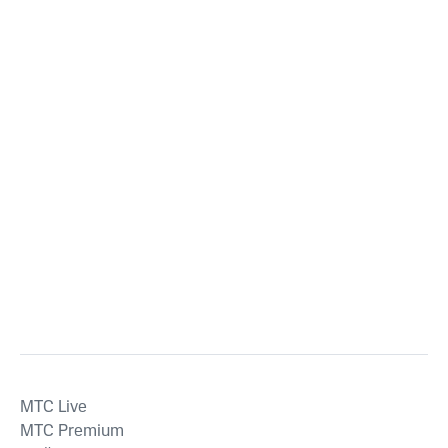
MTС Live
MTС Premium