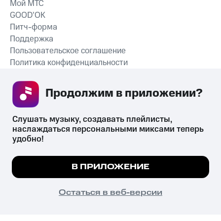
Мой МТС
GOOD’OK
Питч-форма
Поддержка
Пользовательское соглашение
Политика конфиденциальности
Рекомендательные технологии
Продолжим в приложении? 
СКАЧАТЬ ПРИЛОЖЕНИЕ
Слушать музыку, создавать плейлисты, 
наслаждаться персональными миксами теперь 
удобно!
Незаконное потребление наркотических средств,
психотропных веществ, их аналогов причиняет вред здоровью,
Мы используем куки, чтобы на сайте все
В ПРИЛОЖЕНИЕ
их незаконный оборот запрещён и влечёт установленную
работало.
Подробнее
законодательством ответственность.
© 2026 ООО «КИОН».
ПОНЯТНО
Остаться в веб-версии
Все права защищены
18+
Главная
В приложение
Избранное