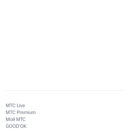
MTС Live
MTС Premium
Мой МТС
GOOD’OK