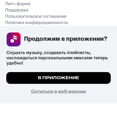
Питч-форма
Поддержка
Пользовательское соглашение
Политика конфиденциальности
Рекомендательные технологии
Продолжим в приложении? 
СКАЧАТЬ ПРИЛОЖЕНИЕ
Слушать музыку, создавать плейлисты, 
наслаждаться персональными миксами теперь 
удобно!
Незаконное потребление наркотических средств,
психотропных веществ, их аналогов причиняет вред здоровью,
Мы используем куки, чтобы на сайте все
В ПРИЛОЖЕНИЕ
их незаконный оборот запрещён и влечёт установленную
работало.
Подробнее
законодательством ответственность.
© 2026 ООО «КИОН».
ПОНЯТНО
Остаться в веб-версии
Все права защищены
18+
Главная
В приложение
Избранное