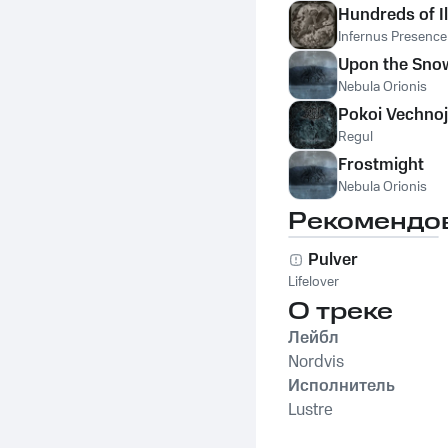
Hundreds of I
Infernus Presence
Upon the Sno
Nebula Orionis
Pokoi Vechnoj
Regul
Frostmight
Nebula Orionis
Рекомендо
Pulver
Lifelover
О треке
Лейбл
Nordvis
Исполнитель
Lustre