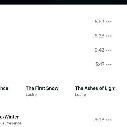
8:53
8:38
9:42
5:47
ence
The First Snow
The Ashes of Light
Lustre
Lustre
e-Winter
6:08
nus Presence