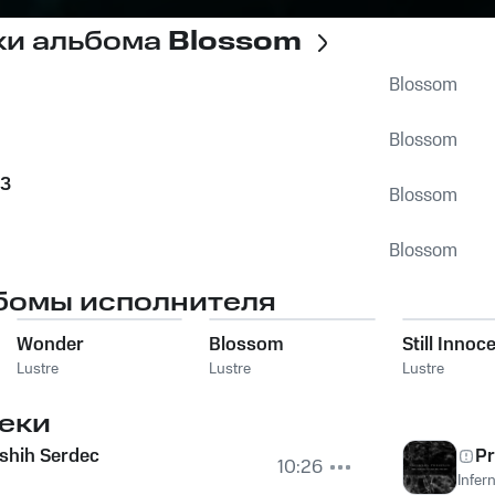
ки альбома
Blossom
Blossom
Blossom
 3
Blossom
Blossom
бомы исполнителя
Wonder
Blossom
Still Innoc
Lustre
Lustre
Lustre
еки
shih Serdec
Pr
10:26
Infer