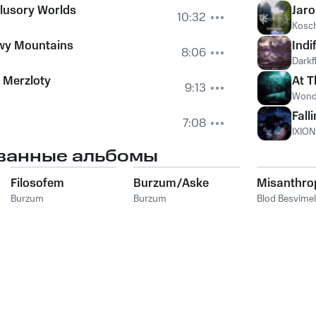
llusory Worlds
Jaro
10:32
Kosc
wy Mountains
Indi
8:06
Darkf
 Merzloty
At T
9:13
Wonde
Fall
7:08
IXION
ванные альбомы
Filosofem
Burzum/Aske
Misanthro
Burzum
Burzum
Blod Besvime