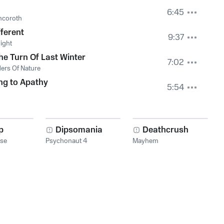
6:45
hcoroth
fferent
9:37
light
he Turn Of Last Winter
7:02
rs Of Nature
ing to Apathy
5:54
p
Dipsomania
Deathcrush
lse
Psychonaut 4
Mayhem