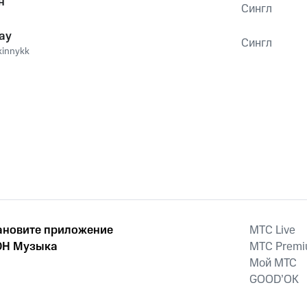
н
Сингл
ay
Сингл
kinnykk
ановите приложение
MTС Live
Н Музыка
MTС Prem
Мой МТС
GOOD’OK