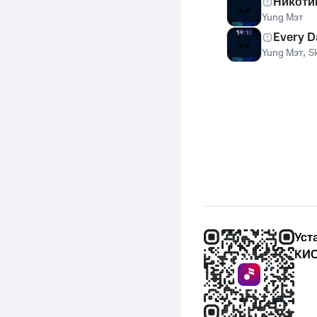
Никоти
Yung Мэт
Every D
Yung Мэт
,
S
Уст
КИО