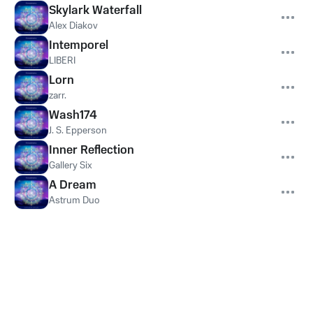
Skylark Waterfall
Alex Diakov
Intemporel
LIBERI
Lorn
zarr.
Wash174
J. S. Epperson
Inner Reflection
Gallery Six
A Dream
Astrum Duo