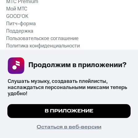
MTС Premium
Мой МТС
GOOD’OK
Питч-форма
Поддержка
Пользовательское соглашение
Политика конфиденциальности
Рекомендательные технологии
Продолжим в приложении? 
СКАЧАТЬ ПРИЛОЖЕНИЕ
Слушать музыку, создавать плейлисты, 
наслаждаться персональными миксами теперь 
удобно!
Незаконное потребление наркотических средств,
психотропных веществ, их аналогов причиняет вред здоровью,
Мы используем куки, чтобы на сайте все
В ПРИЛОЖЕНИЕ
их незаконный оборот запрещён и влечёт установленную
работало.
Подробнее
законодательством ответственность.
© 2026 ООО «КИОН».
ПОНЯТНО
Остаться в веб-версии
Все права защищены
18+
Главная
В приложение
Избранное