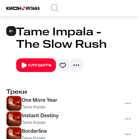
Tame Impala -
The Slow Rush
СЛУШАТЬ
Треки
One More Year
Tame Impala
Instant Destiny
Tame Impala
Borderline
Tame Impala