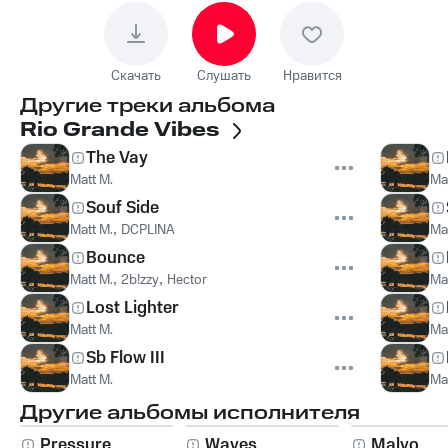
Скачать
Слушать
Нравится
Другие треки альбома
Rio Grande Vibes
The Vay
Matt M.
Ma
Souf Side
Matt M.
,
DCPLINA
Ma
Bounce
Matt M.
,
2b!zzy
,
Hector
Ma
Lost Lighter
Matt M.
Ma
Sb Flow III
Matt M.
Ma
Другие альбомы исполнителя
Pressure
Waves
Malvo