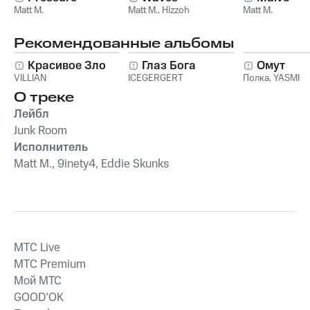
Matt M.
Matt M.
,
Hizzoh
Matt M.
Рекомендованные альбомы
Красивое Зло
Глаз Бога
Омут
VILLIAN
ICEGERGERT
Полка
,
YASMI
О треке
Лейбл
Junk Room
Исполнитель
Matt M., 9inety4, Eddie Skunks
MTС Live
MTС Premium
Мой МТС
GOOD’OK