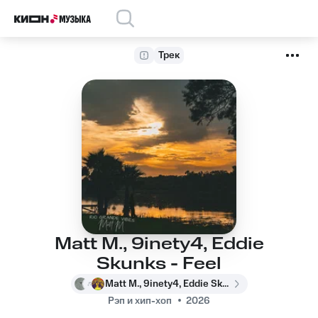
Трек
Matt M., 9inety4, Eddie
Skunks - Feel
Matt M., 9inety4, Eddie Skunks
Рэп и хип-хоп
2026