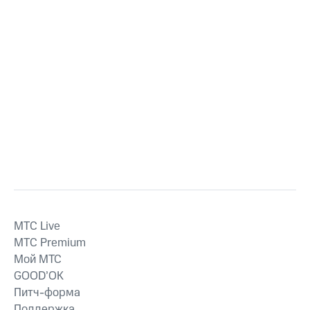
MTС Live
MTС Premium
Мой МТС
GOOD’OK
Питч-форма
Поддержка