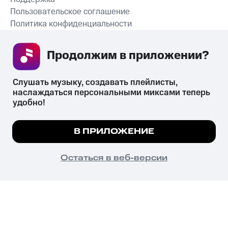
Пользовательское соглашение
Политика конфиденциальности
Рекомендательные технологии
Продолжим в приложении? 
СКАЧАТЬ ПРИЛОЖЕНИЕ
Слушать музыку, создавать плейлисты, 
наслаждаться персональными миксами теперь 
удобно!
Незаконное потребление наркотических средств,
психотропных веществ, их аналогов причиняет вред здоровью,
Мы используем куки, чтобы на сайте все
В ПРИЛОЖЕНИЕ
их незаконный оборот запрещён и влечёт установленную
работало.
Подробнее
законодательством ответственность.
© 2026 ООО «КИОН».
ПОНЯТНО
Остаться в веб-версии
Все права защищены
18+
Главная
В приложение
Избранное