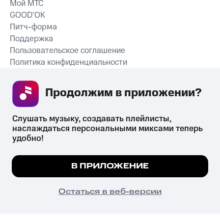
Мой МТС
GOOD’OK
Питч-форма
Поддержка
Пользовательское соглашение
Политика конфиденциальности
Рекомендательные технологии
Продолжим в приложении? 
СКАЧАТЬ ПРИЛОЖЕНИЕ
Слушать музыку, создавать плейлисты, 
наслаждаться персональными миксами теперь 
удобно!
Незаконное потребление наркотических средств,
психотропных веществ, их аналогов причиняет вред здоровью,
Мы используем куки, чтобы на сайте все
В ПРИЛОЖЕНИЕ
их незаконный оборот запрещён и влечёт установленную
работало.
Подробнее
законодательством ответственность.
© 2026 ООО «КИОН».
ПОНЯТНО
Остаться в веб-версии
Все права защищены
18+
Главная
В приложение
Избранное