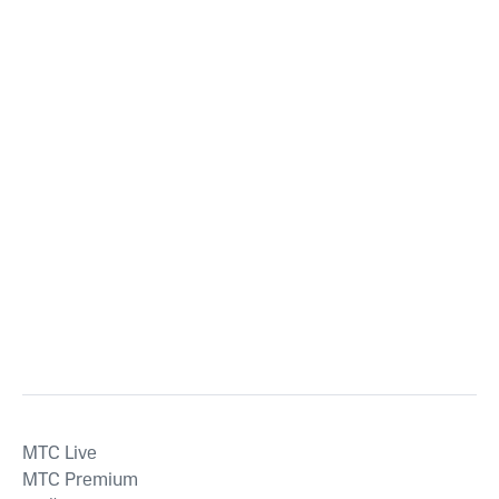
MTС Live
MTС Premium