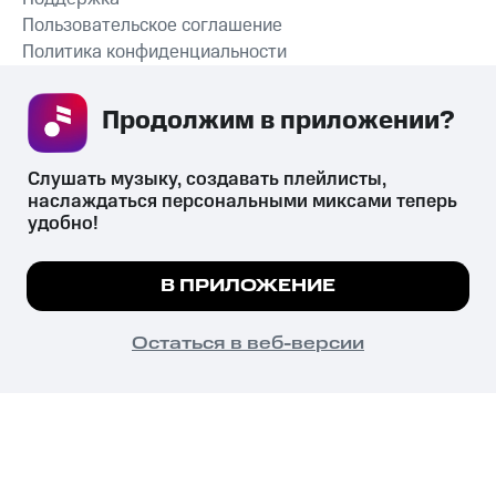
Пользовательское соглашение
Политика конфиденциальности
Рекомендательные технологии
Продолжим в приложении? 
СКАЧАТЬ ПРИЛОЖЕНИЕ
Слушать музыку, создавать плейлисты, 
наслаждаться персональными миксами теперь 
удобно!
Незаконное потребление наркотических средств,
психотропных веществ, их аналогов причиняет вред здоровью,
Мы используем куки, чтобы на сайте все
В ПРИЛОЖЕНИЕ
их незаконный оборот запрещён и влечёт установленную
работало.
Подробнее
законодательством ответственность.
© 2026 ООО «КИОН».
ПОНЯТНО
Остаться в веб-версии
Все права защищены
18+
Главная
В приложение
Избранное