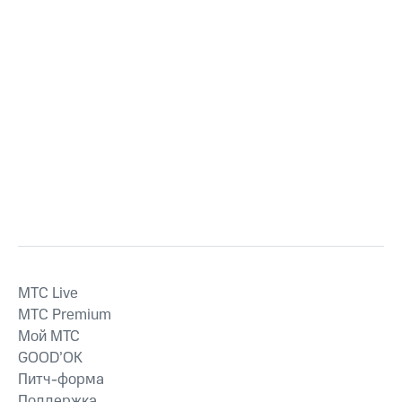
MTС Live
MTС Premium
Мой МТС
GOOD’OK
Питч-форма
Поддержка