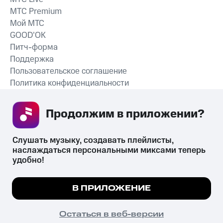
MTС Premium
Мой МТС
GOOD’OK
Питч-форма
Поддержка
Пользовательское соглашение
Политика конфиденциальности
Рекомендательные технологии
Продолжим в приложении? 
СКАЧАТЬ ПРИЛОЖЕНИЕ
Слушать музыку, создавать плейлисты, 
наслаждаться персональными миксами теперь 
удобно!
Незаконное потребление наркотических средств,
психотропных веществ, их аналогов причиняет вред здоровью,
Мы используем куки, чтобы на сайте все
В ПРИЛОЖЕНИЕ
их незаконный оборот запрещён и влечёт установленную
работало.
Подробнее
законодательством ответственность.
© 2026 ООО «КИОН».
ПОНЯТНО
Остаться в веб-версии
Все права защищены
18+