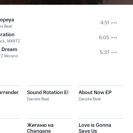
iopeya
4:51
e Beat
ration
6:05
ack
,
MXRTZ
r Dream
5:37
Z Moreno
urrender
Sound Rotation EP
About Now EP
Danske Beat
Danske Beat
Жиганю на
Love is Gonna
Changane
Save Us