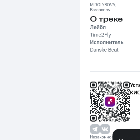
MIROLYBOVA
,
Barabanov
О треке
Лейбл
Time2Fly
Исполнитель
Danske Beat
Уст
КИО
Незаконное потребление 