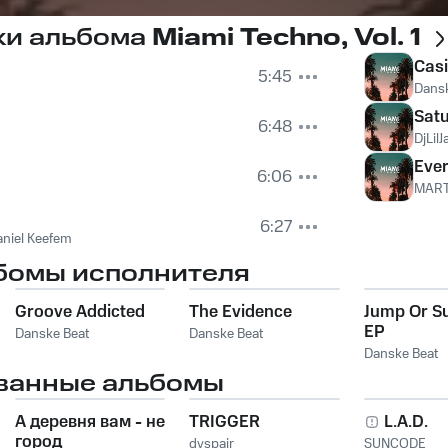
ки альбома
Miami Techno, Vol. 1
Cas
5:45
Dansk
Satu
6:48
DjLilJ
Eve
6:06
MART
6:27
aniel Keefem
бомы исполнителя
Groove Addicted
The Evidence
Jump Or S
EP
Danske Beat
Danske Beat
Danske Beat
ванные альбомы
А деревня вам - не
TRIGGER
L.A.D.
город
dvspair
SUNCODE