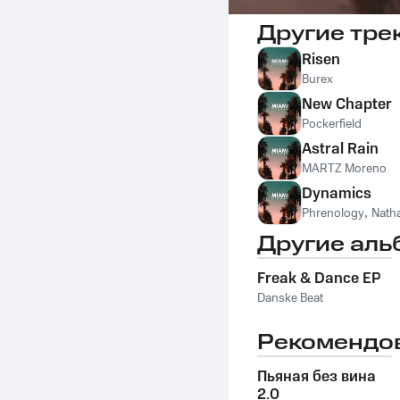
Другие тре
Risen
Burex
New Chapter
Pockerfield
Astral Rain
MARTZ Moreno
Dynamics
Phrenology
,
Nath
Другие аль
Freak & Dance EP
Danske Beat
Рекомендо
Пьяная без вина
2.0