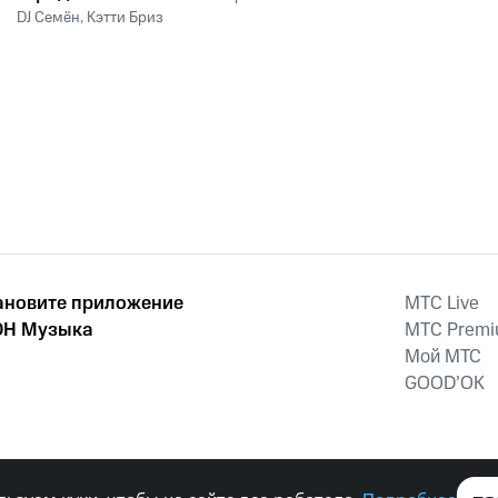
DJ Семён
,
Кэтти Бриз
ановите приложение
MTС Live
Н Музыка
MTС Prem
Мой МТС
GOOD’OK
наркотических средств, психотропных веществ, их аналогов причиня