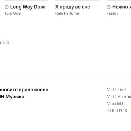
Long Way Down
Я приду во сне
Нежно 
Tom Odell
Rafs Perfume
7azilov
media
ановите приложение
MTС Live
Н Музыка
MTС Prem
Мой МТС
GOOD’OK