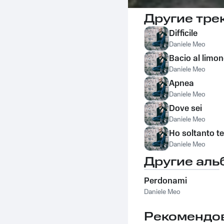
Другие тре
Difficile
Daniele Meo
Bacio al limo
Daniele Meo
Apnea
Daniele Meo
Dove sei
Daniele Meo
Ho soltanto te
Daniele Meo
Другие аль
Perdonami
Daniele Meo
Рекомендо