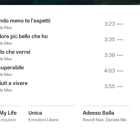
do meno te l'aspetti
3:23
le Meo
olore più bello che ho
3:35
le Meo
lo che vorrei
3:39
le Meo
cuperabile
4:03
le Meo
iuti a vivere
3:55
le Meo
My Life
Unica
Adesso Balla
Emozioni
Emozioni Libere
Revolt Klan
,
Daniele Meo