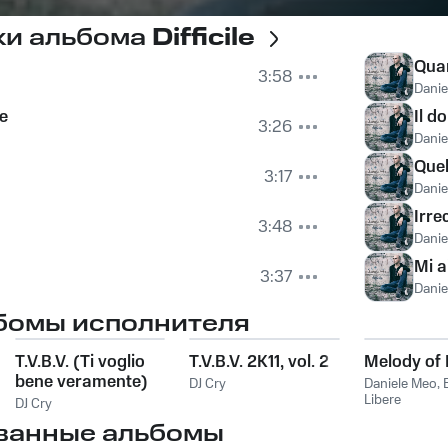
ки альбома
Difficile
Quan
3:58
Danie
ne
Il d
3:26
Danie
Quel
3:17
Danie
Irre
3:48
Danie
Mi a
3:37
Danie
бомы исполнителя
T.V.B.V. (Ti voglio
T.V.B.V. 2K11, vol. 2
Melody of 
bene veramente)
DJ Cry
Daniele Meo
,
2K11
Libere
DJ Cry
ванные альбомы