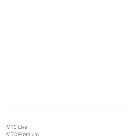
MTС Live
MTС Premium