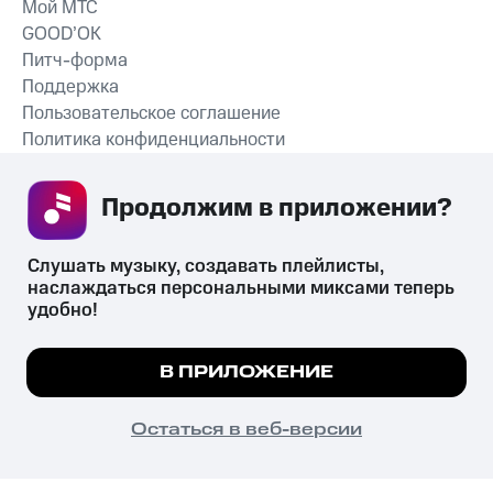
Мой МТС
GOOD’OK
Питч-форма
Поддержка
Пользовательское соглашение
Политика конфиденциальности
Рекомендательные технологии
Продолжим в приложении? 
СКАЧАТЬ ПРИЛОЖЕНИЕ
Слушать музыку, создавать плейлисты, 
наслаждаться персональными миксами теперь 
удобно!
Незаконное потребление наркотических средств,
психотропных веществ, их аналогов причиняет вред здоровью,
Мы используем куки, чтобы на сайте все
В ПРИЛОЖЕНИЕ
их незаконный оборот запрещён и влечёт установленную
работало.
Подробнее
законодательством ответственность.
© 2026 ООО «КИОН».
ПОНЯТНО
Остаться в веб-версии
Все права защищены
18+
Главная
В приложение
Избранное