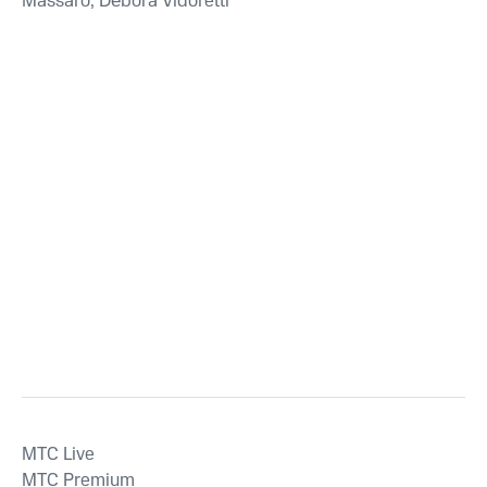
Massaro, Débora Vidoretti
MTС Live
MTС Premium