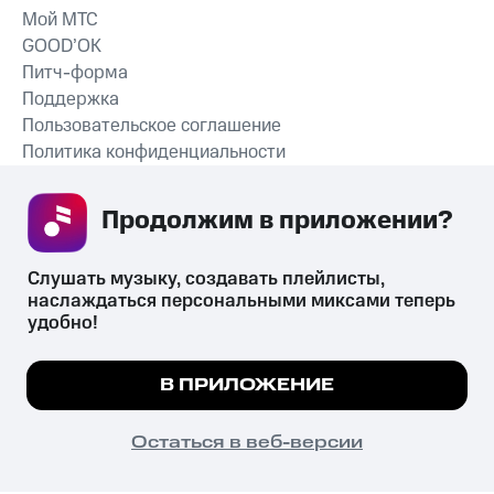
Мой МТС
GOOD’OK
Питч-форма
Поддержка
Пользовательское соглашение
Политика конфиденциальности
Рекомендательные технологии
Продолжим в приложении? 
СКАЧАТЬ ПРИЛОЖЕНИЕ
Слушать музыку, создавать плейлисты, 
наслаждаться персональными миксами теперь 
удобно!
Незаконное потребление наркотических средств,
психотропных веществ, их аналогов причиняет вред здоровью,
Мы используем куки, чтобы на сайте все
В ПРИЛОЖЕНИЕ
их незаконный оборот запрещён и влечёт установленную
работало.
Подробнее
законодательством ответственность.
© 2026 ООО «КИОН».
ПОНЯТНО
Остаться в веб-версии
Все права защищены
18+
Главная
В приложение
Избранное