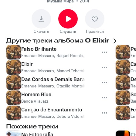
Vidoretti - Falso
Музыка мира
2014
Brilhante
Скачать
Слушать
Нравится
Другие треки альбома
O Elixir
Falso Brilhante
Pe
Emanuel Massaro
,
Raquel Rochia
,
Milena Massaro
,
Débora Vid
Em
Elixir
C
Emanuel Massaro
,
Manoel Tchembo
Gr
Das Cordas e Demais Baratos
De
Emanuel Massaro
,
Otacílio Monteiro
Ra
Homem Blue
S
Banda Vila Jazz
Ba
Canção de Encantamento
Fe
Emanuel Massaro
,
Débora Vidoretti
Em
Похожие треки
Na Fotografia