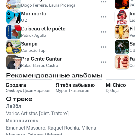
Diogo Ferreira
,
Laura Proença
PA
Mar morto
Im
O Zi
Le
L'oiseau et le poète
Fi
Patrick Agullo
Pe
Sampa
S
Conexão Tupi
Ot
Pra Gente Cantar
F
Rafael Barros Castro
Co
Рекомендованные альбомы
Бродяга
Я тебя забываю
Mi Chico
Эльбрус Джанмирзоев
Мурат Тхагалегов
Dj Goja
О треке
Лейбл
Varios Artistas [dist. Tratore]
Исполнитель
Emanuel Massaro, Raquel Rochia, Milena