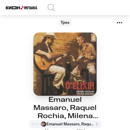
Трек
Emanuel
Massaro, Raquel
Rochia, Milena
Massaro, Débora
Emanuel Massaro, Raquel Rochia, Milena Massaro, Débora Vidoretti